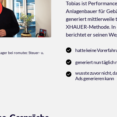
Tobias ist Performanc
Anlagenbauer für Gebä
generiert mittlerweile t
XHAUER-Methode. In d
berichtet er seinen We
hatte keine Vorerfahr
er bei romutec Steuer- u. 
generiert nun täglich
wusste zuvor nicht, da
Ads generieren kann