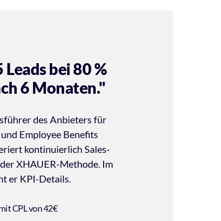
5 Leads bei 80 % 
ach 6 Monaten."
sführer des Anbieters für 
 und Employee Benefits 
riert kontinuierlich Sales-
e der XHAUER-Methode. Im 
t er KPI-Details.
 mit CPL von 42€