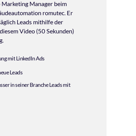
e Marketing Manager beim 
udeautomation romutec. Er 
äglich Leads mithilfe der 
iesem Video (50 Sekunden) 
g.
ung mit LinkedIn Ads
 neue Leads
sser in seiner Branche Leads mit