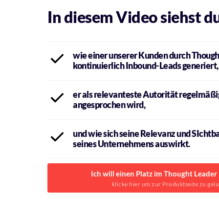
In diesem Video siehst du
wie einer unserer Kunden durch Thought
kontinuierlich Inbound-Leads generiert,
er als relevanteste Autorität regelmäßi
angesprochen wird,
und wie sich seine Relevanz und SIchtbar
seines Unternehmens auswirkt.
Ich will einen Platz im Thought Leade
klicke hier um zur Produktseite zu gel