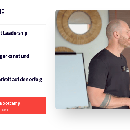
:
 Leadership 
g erkannt und 
keit auf den erfolg 
r Bootcamp
angen