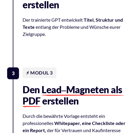
erstellen
Der 
trainierte 
GPT 
entwickelt 
Titel, 
Struktur 
und 
Texte
entlang 
der 
Probleme 
und 
Wünsche 
eurer 
Zielgruppe.
⚡️ MODUL 3
3
Den 
Lead‒
Magneten 
als 
PDF
 erstellen
Durch 
die 
bewährte 
Vorlage 
entsteht 
ein 
professionelles 
Whitepaper, 
eine 
Checkliste 
oder 
ein 
Report,
der 
für 
Vertrauen 
und 
Kaufinteresse 