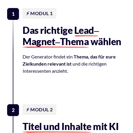
⚡️ MODUL 1
1
Das richtige 
Lead‒
Magnet‒
Thema
 wählen
Der 
Generator 
findet 
ein 
Thema, 
das 
für 
eure 
Zielkunden 
relevant 
ist
und 
die 
richtigen 
Interessenten 
anzieht.
⚡️ MODUL 2
2
Titel 
und 
Inhalte
 mit KI 