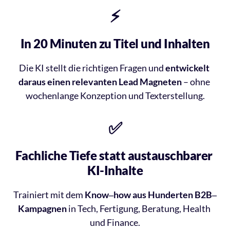
⚡️
In 20 Minuten zu Titel und Inhalten
Die 
KI 
stellt 
die 
richtigen 
Fragen 
und 
entwickelt 
daraus 
einen 
relevanten 
Lead 
Magneten
– 
ohne 
wochenlange 
Konzeption 
und 
Texterstellung.
✅
Fachliche Tiefe statt austauschbarer 
KI-Inhalte
Trainiert 
mit 
dem 
Know‒
how 
aus 
Hunderten 
B2B‒
Kampagnen
in 
Tech, 
Fertigung, 
Beratung, 
Health 
und 
Finance.