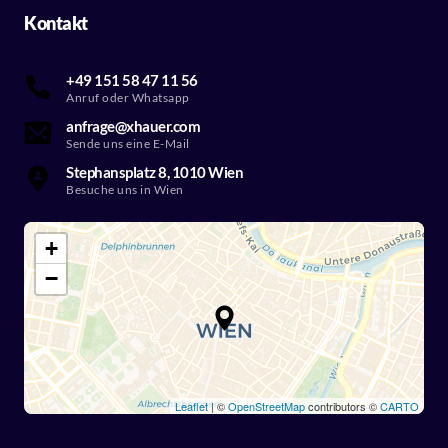
Kontakt
+49 151 58 47 11 56
Anruf oder Whatsapp
anfrage@xhauer.com
Sende uns eine E-Mail
Stephansplatz 8, 1010 Wien
Besuche uns in Wien
+
−
Leaflet
| ©
OpenStreetMap
contributors ©
CARTO